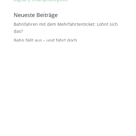
Neueste Beiträge
Bahnfahren mit dem Mehrfahrtenticket: Lohnt sich
das?
Bahn fällt aus – und fährt doch
Wo ist Gleis 1 in Amsterdam Centraal?
Was bedeuten die farbigen Lampen in den neuen
ICEs über den Sitzplätzen?
Bahn fahren: Außergewöhnlich hohe Auslastung –
Reservierung unmöglich, oder?
Neueste Kommentare
Jan
zu
Bahnfahren mit dem Mehrfahrtenticket: Lohnt
sich das?
Sebastian
zu
Bahnfahren mit dem
Mehrfahrtenticket: Lohnt sich das?